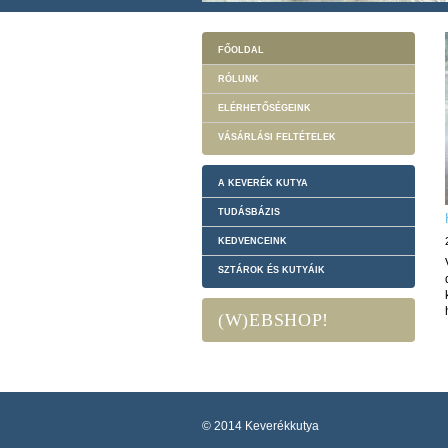
FŐOLDAL
RÓLUNK
ELÉRHETŐSÉGEINK
VÁSÁRLÁSI FELTÉTELEK
A KEVERÉK KUTYA
TUDÁSBÁZIS
KEDVENCEINK
SZTÁROK ÉS KUTYÁIK
(W)EBSHOP!
© 2014 Keverékkutya