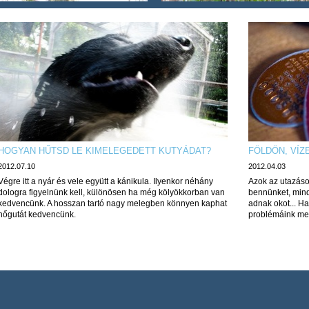
HOGYAN HŰTSD LE KIMELEGEDETT KUTYÁDAT?
FÖLDÖN, VÍZ
2012.07.10
2012.04.03
Végre itt a nyár és vele együtt a kánikula. Ilyenkor néhány
Azok az utazáso
dologra figyelnünk kell, különösen ha még kölyökkorban van
bennünket, mind
kedvencünk. A hosszan tartó nagy melegben könnyen kaphat
adnak okot... H
hőgutát kedvencünk.
problémáink mer
fel a közös útra